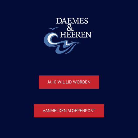
JA IK WIL LID WORDEN
AANMELDEN SLOEPENPOST