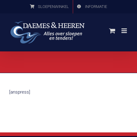
Ga
SLOEPENWINKEL
INFORMATIE
naar
inhoud
[anspress]