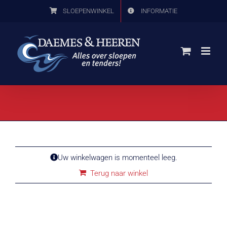
Ga
SLOEPENWINKEL
INFORMATIE
naar
inhoud
Uw winkelwagen is momenteel leeg.
Terug naar winkel