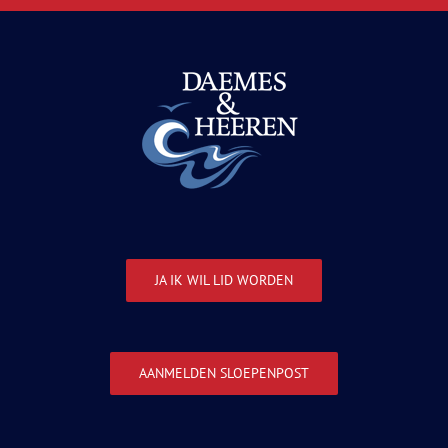
JA IK WIL LID WORDEN
AANMELDEN SLOEPENPOST