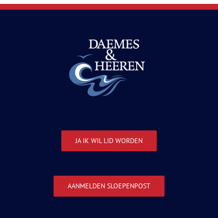
JA IK WIL LID WORDEN
AANMELDEN SLOEPENPOST