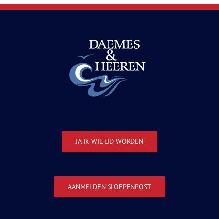
JA IK WIL LID WORDEN
AANMELDEN SLOEPENPOST