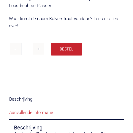
Loosdrechtse Plassen.
Waar komt de naam Kalverstraat vandaan? Lees er alles
over!
BESTEL
File
varen,
theetje
drinken...
aantal
Beschrijving
Aanvullende informatie
Beschrijving