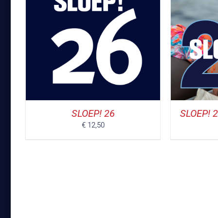
BESTEL
/
DETAILS
SLOEP! 26
SLOEP! 25
€
12,50