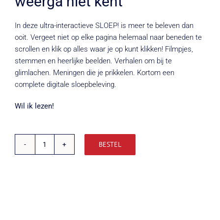
weerga niet kent
In deze ultra-interactieve SLOEP! is meer te beleven dan
ooit. Vergeet niet op elke pagina helemaal naar beneden te
scrollen en klik op alles waar je op kunt klikken! Filmpjes,
stemmen en heerlijke beelden. Verhalen om bij te
glimlachen. Meningen die je prikkelen. Kortom een
complete digitale sloepbeleving.
Wil ik lezen!
BESTEL
SLOEP!
25
|
Digitale
uitgave
aantal