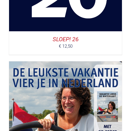
SLOEP! 26
€
12,50