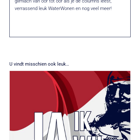
glimlach van oor tot oor als je de columns leest,
verrassend leuk WaterWonen en nog veel meer!
U vindt misschien ook leuk…