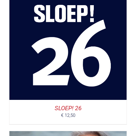
SLOEP! 26
€
12,50