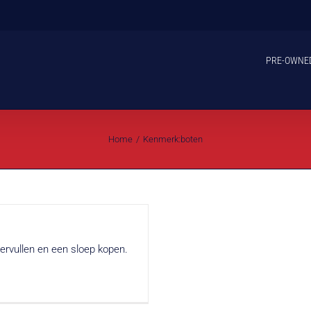
PRE-OWNE
Home
Kenmerk:
boten
rvullen en een sloep kopen.