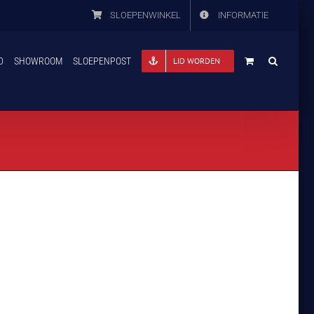
SLOEPENWINKEL
INFORMATIE
D
SHOWROOM
SLOEPENPOST
LID WORDEN