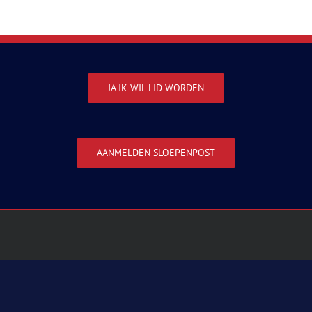
JA IK WIL LID WORDEN
AANMELDEN SLOEPENPOST