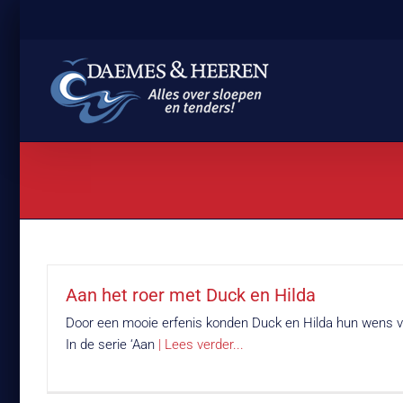
Ga
naar
inhoud
Aan het roer met Duck en Hilda
Door een mooie erfenis konden Duck en Hilda hun wens ve
In de serie ‘Aan
| Lees verder...