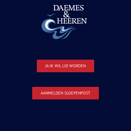
JA IK WIL LID WORDEN
AANMELDEN SLOEPENPOST